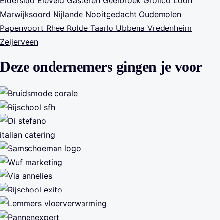
Eldersloo
Eleveld
Gasteren
Geelbroek
Grolloo
Loon
Marwijksoord
Nijlande
Nooitgedacht
Oudemolen
Papenvoort
Rhee
Rolde
Taarlo
Ubbena
Vredenheim
Zeijerveen
Deze ondernemers gingen je voor