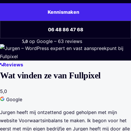
Kennismaken
06 48 86 47 68
op Google – 63 reviews
5,0
Gemiddelde Google-score 5,0 uit 5 sterren, 63 reviews.
Reviews
Wat vinden ze van Fullpixel
5,0
Google
Jurgen heeft mij ontzettend goed geholpen met mijn
website Voorwaartsinbalans te maken. Ik begon voor het
eerst met mijn eigen bedrijfje en Jurgen heeft mij door alle