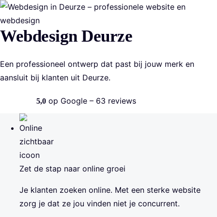
Home
Webdesign Deurze
Over
Een professioneel ontwerp dat past bij jouw merk en
Cases
aansluit bij klanten uit Deurze.
Diensten
op Google – 63 reviews
5,0
Gemiddelde Google-score 5,0 uit 5 sterren, 63 reviews.
Blog
Kennismaken
Zet de stap naar online groei
Je klanten zoeken online. Met een sterke website
zorg je dat ze jou vinden niet je concurrent.