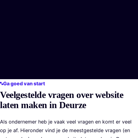
123 Party Fun
Voor elk moment alles voor jouw feestje
Bekijk de case
B&J Producties
Passie voor Perfectie in Audio
Ga goed van start
Bekijk de case
Veelgestelde vragen over website
laten maken in Deurze
Vorige slide
Volgende slide
Als ondernemer heb je vaak veel vragen en komt er veel
op je af. Hieronder vind je de meestgestelde vragen (en