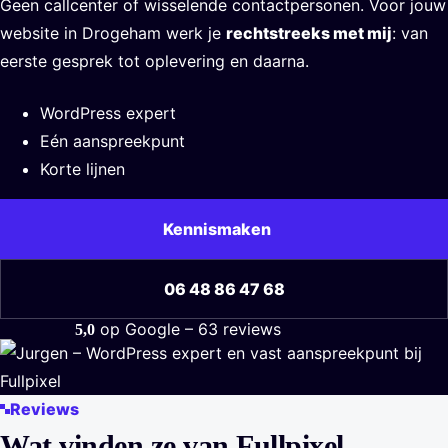
Geen callcenter of wisselende contactpersonen. Voor jouw
website in Drogeham werk je
rechtstreeks met mij
: van
eerste gesprek tot oplevering en daarna.
WordPress expert
Eén aanspreekpunt
Korte lijnen
Kennismaken
06 48 86 47 68
op Google – 63 reviews
5,0
Gemiddelde Google-score 5,0 uit 5 sterren, 63 reviews.
Reviews
Wat vinden ze van Fullpixel