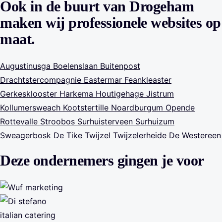
Ook in de buurt van Drogeham
maken wij professionele websites op
maat.
Augustinusga
Boelenslaan
Buitenpost
Drachtstercompagnie
Eastermar
Feankleaster
Gerkesklooster
Harkema
Houtigehage
Jistrum
Kollumersweach
Kootstertille
Noardburgum
Opende
Rottevalle
Stroobos
Surhuisterveen
Surhuizum
Sweagerbosk
De Tike
Twijzel
Twijzelerheide
De Westereen
Deze ondernemers gingen je voor