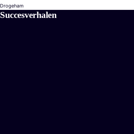
Drogeham
Succesverhalen
VDS Beveiligingen
Slimme beveiliging voor vandaag en morgen
Bekijk de case
Voorwaarts in Balans
Een plek waar je kind weer kan groeien en ontwikkelen
Bekijk de case
K&F Cardetailing