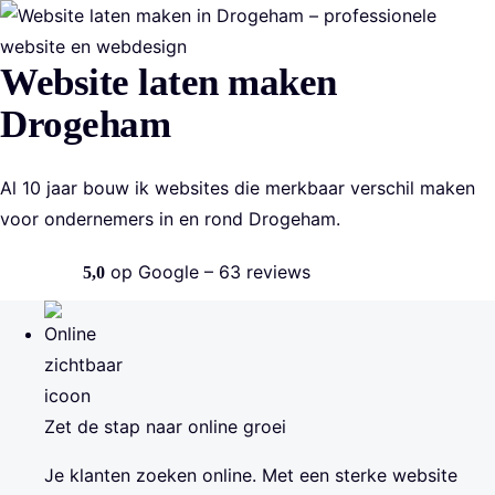
Home
Website laten maken
Over
Drogeham
Cases
Al 10 jaar bouw ik websites die merkbaar verschil maken
Diensten
voor ondernemers in en rond Drogeham.
Blog
op Google – 63 reviews
5,0
Gemiddelde Google-score 5,0 uit 5 sterren, 63 reviews.
Kennismaken
Zet de stap naar online groei
Je klanten zoeken online. Met een sterke website