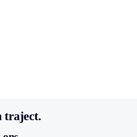
 traject.
t ons